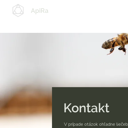
ApiRa
Kontakt
V prípade otázok ohľadne liečeb