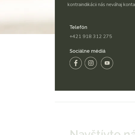
kontraindikácii nás neváhaj konta
Telefón
+421 918 312 275
Sociálne médiá
Navštívte n