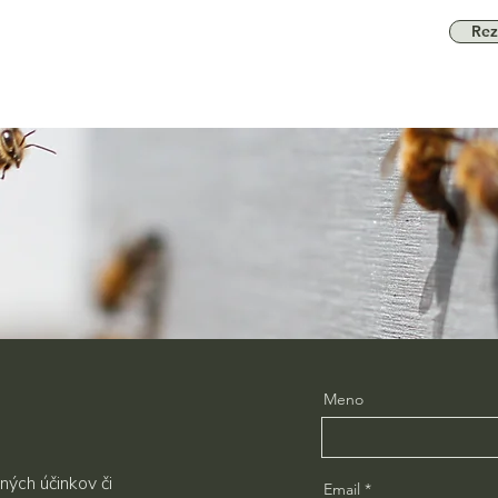
Rez
Meno
ných účinkov či
Email