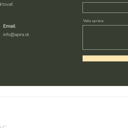
ktovať.
Vaša správa
Email
info@apira.sk
ás